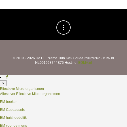
© 2013 - 2026 De Duurzame Tuin KvK Gouda 29029262 - BTW nr
NL001968744B76 Hosting:
BGMA.nl
×
Effectieve Micro-organismen
Alles over Effectieve Micro-organismen
EM boeken
EM Cadeausets
EM huishoudelijk
EM voor de mens