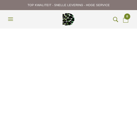
TOP KWALITEIT - SNELLE LEVERING - HOGE SERVICE
0
Vertical Garden
basiselement
€
74,90
incl. btw